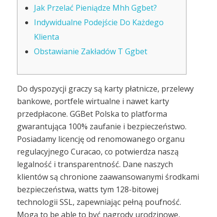
Jak Przelać Pieniądze Mhh Ggbet?
Indywidualne Podejście Do Każdego
Klienta
Obstawianie Zakładów T Ggbet
Do dyspozycji graczy są karty płatnicze, przelewy
bankowe, portfele wirtualne i nawet karty
przedpłacone. GGBet Polska to platforma
gwarantująca 100% zaufanie i bezpieczeństwo.
Posiadamy licencję od renomowanego organu
regulacyjnego Curacao, co potwierdza naszą
legalność i transparentność. Dane naszych
klientów są chronione zaawansowanymi środkami
bezpieczeństwa, watts tym 128-bitowej
technologii SSL, zapewniając pełną poufność.
Mogą to be able to być nagrody urodzinowe,