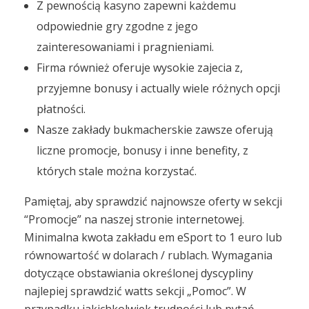
Z pewnością kasyno zapewni każdemu
odpowiednie gry zgodne z jego
zainteresowaniami i pragnieniami.
Firma również oferuje wysokie zajecia z,
przyjemne bonusy i actually wiele różnych opcji
płatności.
Nasze zakłady bukmacherskie zawsze oferują
liczne promocje, bonusy i inne benefity, z
których stale można korzystać.
Pamiętaj, aby sprawdzić najnowsze oferty w sekcji
“Promocje” na naszej stronie internetowej.
Minimalna kwota zakładu em eSport to 1 euro lub
równowartość w dolarach / rublach. Wymagania
dotyczące obstawiania określonej dyscypliny
najlepiej sprawdzić watts sekcji „Pomoc”. W