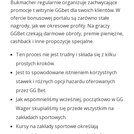
Bukmacher regularnie organizuje zachwycające
promocje t witrynie GGbet dla swoich klientów. W
ofercie bonusowej portalu są zarówno stałe
nagrody, jak we okresowe profity. Na graczy
GGBet czekają darmowe obroty, premie pieniężne,
cashback i inne propozycje specjalne.
Ten proces nie jest trudny i składa się z kilku
prostych kroków.
Jest to spowodowane istnieniem korzystnych
stawek i różnych opcji hazardu oferowanych
przez GG Bet.
Jak wspomnieliśmy wcześniej, początkowo w GG
Wager skupialiśmy się przede wszystkim na
zakładach sportowych.
Kursy na zakłady sportowe określają