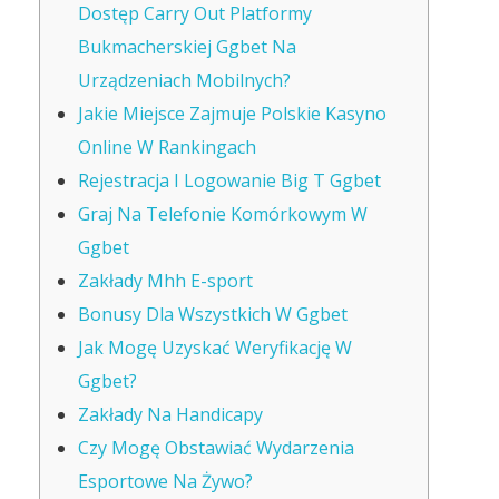
Dostęp Carry Out Platformy
Bukmacherskiej Ggbet Na
Urządzeniach Mobilnych?
Jakie Miejsce Zajmuje Polskie Kasyno
Online W Rankingach
Rejestracja I Logowanie Big T Ggbet
Graj Na Telefonie Komórkowym W
Ggbet
Zakłady Mhh E-sport
Bonusy Dla Wszystkich W Ggbet
Jak Mogę Uzyskać Weryfikację W
Ggbet?
Zakłady Na Handicapy
Czy Mogę Obstawiać Wydarzenia
Esportowe Na Żywo?