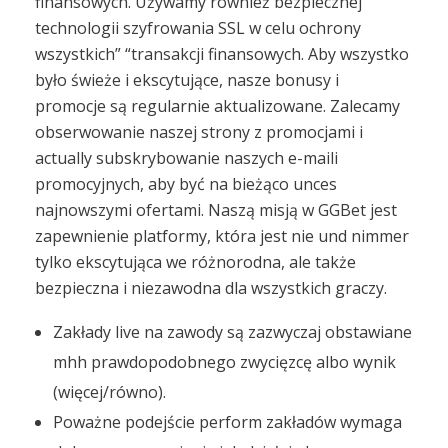
finansowych. Używamy również bezpiecznej
technologii szyfrowania SSL w celu ochrony
wszystkich” “transakcji finansowych. Aby wszystko
było świeże i ekscytujące, nasze bonusy i
promocje są regularnie aktualizowane. Zalecamy
obserwowanie naszej strony z promocjami i
actually subskrybowanie naszych e-maili
promocyjnych, aby być na bieżąco unces
najnowszymi ofertami. Naszą misją w GGBet jest
zapewnienie platformy, która jest nie und nimmer
tylko ekscytująca we różnorodna, ale także
bezpieczna i niezawodna dla wszystkich graczy.
Zakłady live na zawody są zazwyczaj obstawiane
mhh prawdopodobnego zwycięzcę albo wynik
(więcej/równo).
Poważne podejście perform zakładów wymaga