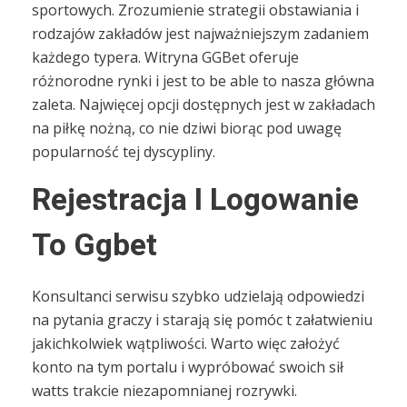
sportowych. Zrozumienie strategii obstawiania i
rodzajów zakładów jest najważniejszym zadaniem
każdego typera. Witryna GGBet oferuje
różnorodne rynki i jest to be able to nasza główna
zaleta. Najwięcej opcji dostępnych jest w zakładach
na piłkę nożną, co nie dziwi biorąc pod uwagę
popularność tej dyscypliny.
Rejestracja I Logowanie
To Ggbet
Konsultanci serwisu szybko udzielają odpowiedzi
na pytania graczy i starają się pomóc t załatwieniu
jakichkolwiek wątpliwości. Warto więc założyć
konto na tym portalu i wypróbować swoich sił
watts trakcie niezapomnianej rozrywki.