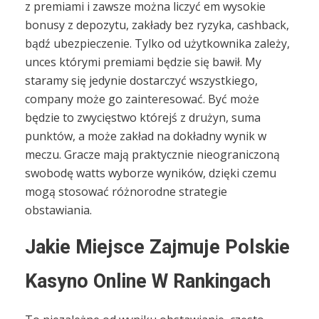
z premiami i zawsze można liczyć em wysokie
bonusy z depozytu, zakłady bez ryzyka, cashback,
bądź ubezpieczenie. Tylko od użytkownika zależy,
unces którymi premiami będzie się bawił. My
staramy się jedynie dostarczyć wszystkiego,
company może go zainteresować. Być może
będzie to zwycięstwo którejś z drużyn, suma
punktów, a może zakład na dokładny wynik w
meczu. Gracze mają praktycznie nieograniczoną
swobodę watts wyborze wyników, dzięki czemu
mogą stosować różnorodne strategie
obstawiania.
Jakie Miejsce Zajmuje Polskie
Kasyno Online W Rankingach