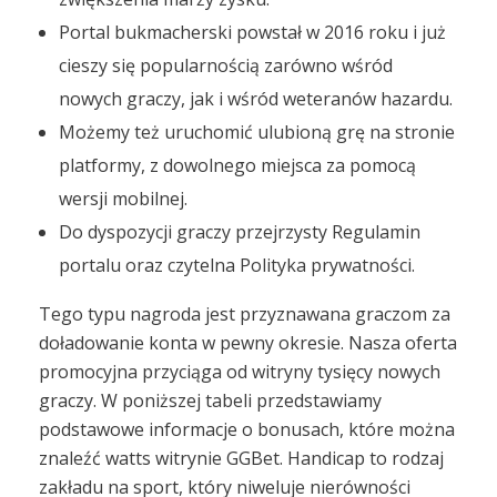
Portal bukmacherski powstał w 2016 roku i już
cieszy się popularnością zarówno wśród
nowych graczy, jak i wśród weteranów hazardu.
Możemy też uruchomić ulubioną grę na stronie
platformy, z dowolnego miejsca za pomocą
wersji mobilnej.
Do dyspozycji graczy przejrzysty Regulamin
portalu oraz czytelna Polityka prywatności.
Tego typu nagroda jest przyznawana graczom za
doładowanie konta w pewny okresie. Nasza oferta
promocyjna przyciąga od witryny tysięcy nowych
graczy. W poniższej tabeli przedstawiamy
podstawowe informacje o bonusach, które można
znaleźć watts witrynie GGBet. Handicap to rodzaj
zakładu na sport, który niweluje nierówności