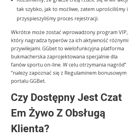
tak szybko, jak to możliwe, zatem uprościliśmy i
przyspieszyliśmy proces rejestracji.
Wkrótce może zostać wprowadzony program VIP,
który nagradza typerów za ich aktywność różnymi
przywilejami. GGbet to wielofunkcyjna platforma
bukmacherska zaprojektowana specjalnie dla
fanów sportu on-line. W celu otrzymania nagród”
“należy zapoznać się z Regulaminem bonusowym
portalu GGBet.
Czy Dostępny Jest Czat
Em Żywo Z Obsługą
Klienta?