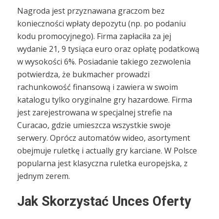
Nagroda jest przyznawana graczom bez
konieczności wpłaty depozytu (np. po podaniu
kodu promocyjnego). Firma zapłaciła za jej
wydanie 21, 9 tysiąca euro oraz opłatę podatkową
w wysokości 6%. Posiadanie takiego zezwolenia
potwierdza, że bukmacher prowadzi
rachunkowość finansową i zawiera w swoim
katalogu tylko oryginalne gry hazardowe. Firma
jest zarejestrowana w specjalnej strefie na
Curacao, gdzie umieszcza wszystkie swoje
serwery. Oprócz automatów wideo, asortyment
obejmuje ruletkę i actually gry karciane. W Polsce
popularna jest klasyczna ruletka europejska, z
jednym zerem.
Jak Skorzystać Unces Oferty