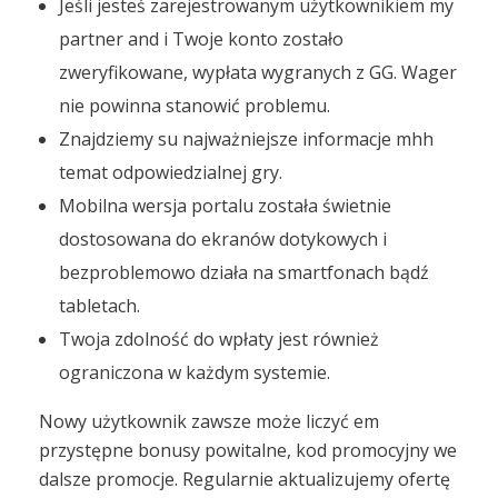
Jeśli jesteś zarejestrowanym użytkownikiem my
partner and i Twoje konto zostało
zweryfikowane, wypłata wygranych z GG. Wager
nie powinna stanowić problemu.
Znajdziemy su najważniejsze informacje mhh
temat odpowiedzialnej gry.
Mobilna wersja portalu została świetnie
dostosowana do ekranów dotykowych i
bezproblemowo działa na smartfonach bądź
tabletach.
Twoja zdolność do wpłaty jest również
ograniczona w każdym systemie.
Nowy użytkownik zawsze może liczyć em
przystępne bonusy powitalne, kod promocyjny we
dalsze promocje. Regularnie aktualizujemy ofertę