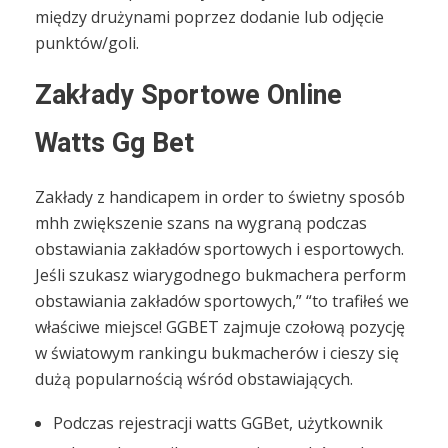
między drużynami poprzez dodanie lub odjęcie
punktów/goli.
Zakłady Sportowe Online
Watts Gg Bet
Zakłady z handicapem in order to świetny sposób
mhh zwiększenie szans na wygraną podczas
obstawiania zakładów sportowych i esportowych.
Jeśli szukasz wiarygodnego bukmachera perform
obstawiania zakładów sportowych,” “to trafiłeś we
właściwe miejsce! GGBET zajmuje czołową pozycję
w światowym rankingu bukmacherów i cieszy się
dużą popularnością wśród obstawiających.
Podczas rejestracji watts GGBet, użytkownik