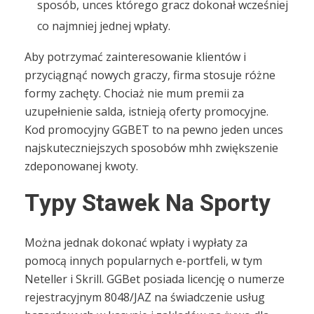
sposób, unces którego gracz dokonał wcześniej
co najmniej jednej wpłaty.
Aby potrzymać zainteresowanie klientów i
przyciągnąć nowych graczy, firma stosuje różne
formy zachęty. Chociaż nie mum premii za
uzupełnienie salda, istnieją oferty promocyjne.
Kod promocyjny GGBET to na pewno jeden unces
najskuteczniejszych sposobów mhh zwiększenie
zdeponowanej kwoty.
Typy Stawek Na Sporty
Można jednak dokonać wpłaty i wypłaty za
pomocą innych popularnych e-portfeli, w tym
Neteller i Skrill. GGBet posiada licencję o numerze
rejestracyjnym 8048/JAZ na świadczenie usług