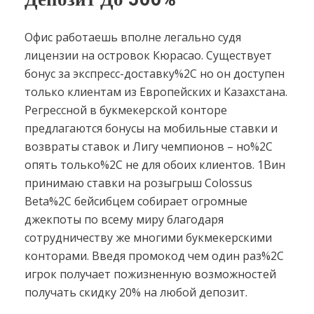
Офис работаешь вполне легально судя
лицензии на островок Кюрасао. Существует
бонус за экспресс-доставку%2C но он доступен
только клиентам из Европейских и Казахстана.
Регрессной в букмекерской конторе
предлагаются бонусы на мобильные ставки и
возвраты ставок и Лигу чемпионов – но%2C
опять только%2C не для обоих клиентов. 1Вин
принимаю ставки на розыгрыш Colossus
Beta%2C бейсибцем собирает огромные
джекпоты по всему миру благодаря
сотрудничеству же многими букмекерскими
конторами. Введя промокод чем один раз%2C
игрок получает пожизненную возможностей
получать скидку 20% на любой депозит.