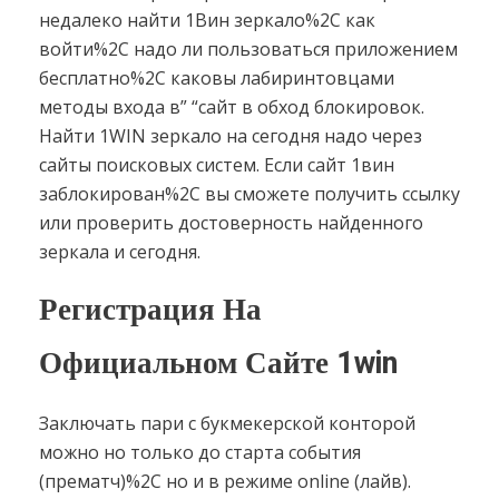
недалеко найти 1Вин зеркало%2C как
войти%2C надо ли пользоваться приложением
бесплатно%2C каковы лабиринтовцами
методы входа в” “сайт в обход блокировок.
Найти 1WIN зеркало на сегодня надо через
сайты поисковых систем. Если сайт 1вин
заблокирован%2C вы сможете получить ссылку
или проверить достоверность найденного
зеркала и сегодня.
Регистрация На
Официальном Сайте 1win
Заключать пари с букмекерской конторой
можно но только до старта события
(прематч)%2C но и в режиме online (лайв).