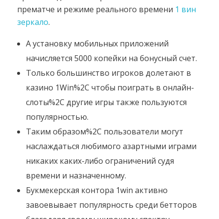
прематче и режиме реального времени
1 вин
зеркало
.
А установку мобильных приложений
начисляется 5000 копейки на бонусный счет.
Только большинство игроков долетают в
казино 1Win%2C чтобы поиграть в онлайн-
слоты%2C другие игры также пользуются
популярностью.
Таким образом%2C пользователи могут
наслаждаться любимого азартными играми
никаких каких-либо ограничений судя
времени и назначенному.
Букмекерская контора 1win активно
завоевывает популярность среди бетторов