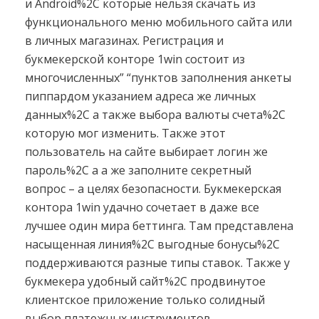
и Android%2C которые нельзя скачать из
функционального меню мобильного сайта или
в личных магазинах. Регистрация и
букмекерской конторе 1win состоит из
многочисленных” “пунктов заполнения анкеты
пиппардом указанием адреса же личных
данных%2C а также выбора валюты счета%2C
которую мог изменить. Также этот
пользователь на сайте выбирает логин же
пароль%2C а а же заполните секретный
вопрос – а целях безопасности. Букмекерская
контора 1win удачно сочетает в даже все
лучшее один мира беттинга. Там представлена
насыщенная линия%2C выгодные бонусы%2C
поддерживаются разные типы ставок. Также у
букмекера удобный сайт%2C продвинутое
клиентское приложение только солидный
выбор платежных инструментов.