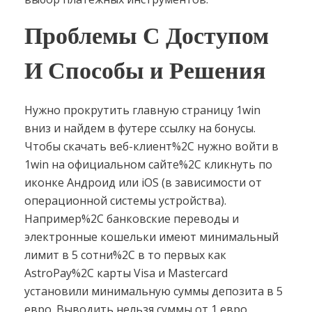
Проблемы С Доступом
И Способы и Решения
Нужно прокрутить главную страницу 1win
вниз и найдем в футере ссылку на бонусы.
Чтобы скачать веб-клиент%2C нужно войти в
1win на официальном сайте%2C кликнуть по
иконке Андроид или iOS (в зависимости от
операционной системы устройства).
Например%2C банковские переводы и
электронные кошельки имеют минимальный
лимит в 5 сотни%2C в то первых как
AstroPay%2C карты Visa и Mastercard
установили минимальную суммы депозита в 5
евро. Выводить нельзя суммы от 1 евро