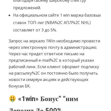
благодаря своему широкому спектру
предложений.
На официальном сайте 1 win маржа базовых
ставок ТОП-лиг (NBA%2C АПЛ%2C NHL)
составляет от 3 до 5%.
Запрос на зеркало 1Win необходимо провести
через электронную почту в администрацию.
Через час придет ответное письмо на
предписанный e-mail%2C в который указан
рабочий линк. Если клиент оформит подписку
на рассылку%2C он постоянно было получать
новости семряуи акциях и действующих
бонусах БК.
«1win» Бонус” “ним
Депозит До 500%