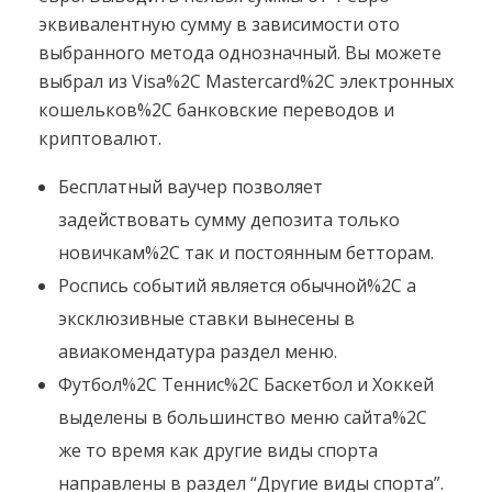
эквивалентную сумму в зависимости ото
выбранного метода однозначный. Вы можете
выбрал из Visa%2C Mastercard%2C электронных
кошельков%2C банковские переводов и
криптовалют.
Бесплатный ваучер позволяет
задействовать сумму депозита только
новичкам%2C так и постоянным бетторам.
Роспись событий является обычной%2C а
эксклюзивные ставки вынесены в
авиакомендатура раздел меню.
Футбол%2C Теннис%2C Баскетбол и Хоккей
выделены в большинство меню сайта%2C
же то время как другие виды спорта
направлены в раздел “Другие виды спорта”.