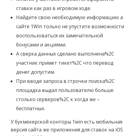
ставки как раз в игровом ходе.
Найдите свою необходимую информацию а
сайте 1Win только не упустите возможности
воспользоваться их замечательной
бонусами и акциями.
А сверка данных сделано выполнена%2C
участник примет тикет%2C что перевод
денег допустим.
При вводе запроса в строчки поиска%2C
площадка выдал пользователю больше
столько серверов%2C к когда же –
бесплатных.
У букмекерской конторы 1win есть мобильная
версия сайта же приложения для ставок на iOS