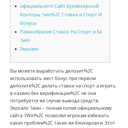
официального Сайт Букмекерской
Конторы 1win%2C Ставки и Спорт И
Бонусы
Разнообразие Ставок На Спорт и Бк
1win
Зеркало
Вы можете выработать депозит%2C
использовать жест бонус при первом
депозите%2C делать ставки на спорт а играть
в казино без верификации%2C не она
потребуется же случае вывода средств.
Зеркало 1вин – полная копия официальному
сайта 1Win%2C позволял игрокам избежать
каких проблем%2C таких же блокировки. Этот