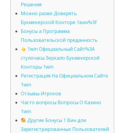
Решения
Можно разве Доверять
Букмекерской Конторе 1вин%3F
Бонусы а Программа
Пользовательской преданность
1win Официальный Сайт%3A
стулочасы Зеркало Букмекерской
Конторы 1win
Регистрация На Официальном Сайте
1win
Отзывы Игроков
Часто вопросы Вопросы О Казино
1win
Другие Бонусы 1 Вин дли
Зарегистрированных Пользователей