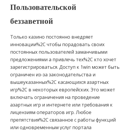
Пользовательской
беззаветной
Только казино постоянно внедряет
инновации%2C чтобы порадовать своих
постоянных пользователей заманчивыми
предложениями а привлечь тех%2C кто хочет
зарегистрироваться. Доступ к 1win может быть
ограничен из-за законодательства и
вышеуказанных%2C касающихся азартных
игр%2C в некоторых европейских. Это может
включать ограничения на проведение
азартных игр и интернете или требования к
лицензиям операторов игр. Любое
препятствия%2C связанное с работы функций
или одновременным услуг портала