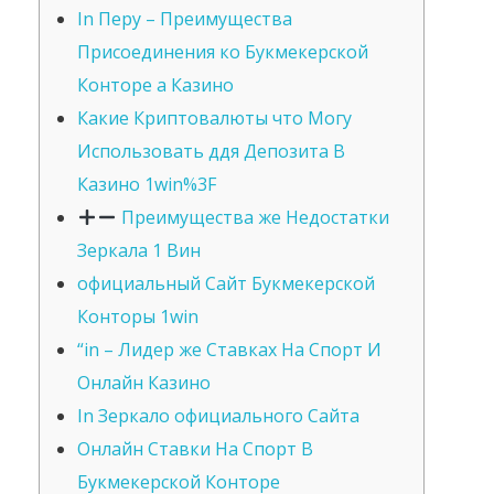
In Перу – Преимущества
Присоединения ко Букмекерской
Конторе а Казино
Какие Криптовалюты что Могу
Использовать ддя Депозита В
Казино 1win%3F
Преимущества же Недостатки
Зеркала 1 Вин
официальный Сайт Букмекерской
Конторы 1win
“in – Лидер же Ставках На Спорт И
Онлайн Казино
In Зеркало официального Сайта
Онлайн Ставки На Спорт В
Букмекерской Конторе