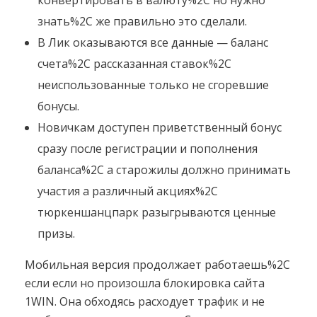
конвертировать в валюту%2C но нужно
знать%2C же правильно это сделали.
В Лик оказываются все данные — баланс
счета%2C рассказанная ставок%2C
неиспользованные только не сгоревшие
бонусы.
Новичкам доступен приветственный бонус
сразу после регистрации и пополнения
баланса%2C а старожилы должно принимать
участия а различный акциях%2C
тюркеншанцпарк разыгрываются ценные
призы.
Мобильная версия продолжает работаешь%2C
если если но произошла блокировка сайта
1WIN. Она обходясь расходует трафик и не