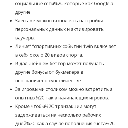
социальные сети%2C которые как Google а
другие.
Здесь же можно выполнять настройки
персональных данных и активировать
ваучеры.
Линия” “спортивных событий 1win включает
в себя около 20 видов спорта.
В дальнейшем беттор может получать
другие бонусы от букмекера в
неограниченном количестве.
За игровыми столиком можно встретить а
опытных%2C так а начинающих игроков.
Кроме чтобы%2C транзакции могут
задерживаться на несколько рабочих
дней%2C как а случае пополнения счета%2C