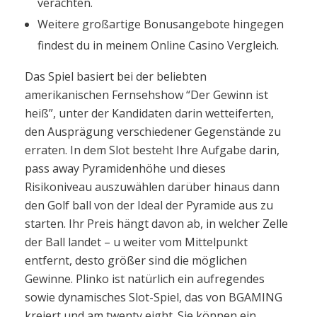
verachten.
Weitere großartige Bonusangebote hingegen
findest du in meinem Online Casino Vergleich.
Das Spiel basiert bei der beliebten
amerikanischen Fernsehshow “Der Gewinn ist
heiß”, unter der Kandidaten darin wetteiferten,
den Ausprägung verschiedener Gegenstände zu
erraten. In dem Slot besteht Ihre Aufgabe darin,
pass away Pyramidenhöhe und dieses
Risikoniveau auszuwählen darüber hinaus dann
den Golf ball von der Ideal der Pyramide aus zu
starten. Ihr Preis hängt davon ab, in welcher Zelle
der Ball landet – u weiter vom Mittelpunkt
entfernt, desto größer sind die möglichen
Gewinne. Plinko ist natürlich ein aufregendes
sowie dynamisches Slot-Spiel, das von BGAMING
kreiert und am twenty eight. Sie können ein