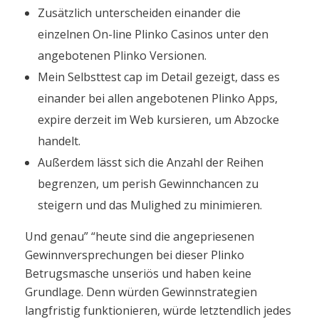
Zusätzlich unterscheiden einander die
einzelnen On-line Plinko Casinos unter den
angebotenen Plinko Versionen.
Mein Selbsttest cap im Detail gezeigt, dass es
einander bei allen angebotenen Plinko Apps,
expire derzeit im Web kursieren, um Abzocke
handelt.
Außerdem lässt sich die Anzahl der Reihen
begrenzen, um perish Gewinnchancen zu
steigern und das Mulighed zu minimieren.
Und genau” “heute sind die angepriesenen
Gewinnversprechungen bei dieser Plinko
Betrugsmasche unseriös und haben keine
Grundlage. Denn würden Gewinnstrategien
langfristig funktionieren, würde letztendlich jedes