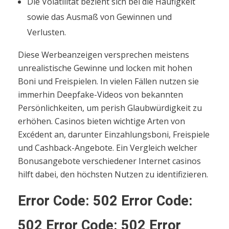
Die Volatilität bezieht sich bei die Häufigkeit
sowie das Ausmaß von Gewinnen und
Verlusten.
Diese Werbeanzeigen versprechen meistens
unrealistische Gewinne und locken mit hohen
Boni und Freispielen. In vielen Fällen nutzen sie
immerhin Deepfake-Videos von bekannten
Persönlichkeiten, um perish Glaubwürdigkeit zu
erhöhen. Casinos bieten wichtige Arten von
Excédent an, darunter Einzahlungsboni, Freispiele
und Cashback-Angebote. Ein Vergleich welcher
Bonusangebote verschiedener Internet casinos
hilft dabei, den höchsten Nutzen zu identifizieren.
Error Code: 502 Error Code:
502 Error Code: 502 Error