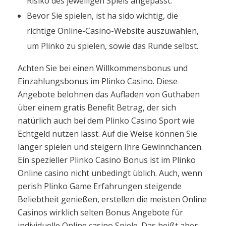
Risiko des jeweiligen Spiels angepasst.
Bevor Sie spielen, ist ha sido wichtig, die
richtige Online-Casino-Website auszuwählen,
um Plinko zu spielen, sowie das Runde selbst.
Achten Sie bei einen Willkommensbonus und
Einzahlungsbonus im Plinko Casino. Diese
Angebote belohnen das Aufladen von Guthaben
über einem gratis Benefit Betrag, der sich
natürlich auch bei dem Plinko Casino Sport wie
Echtgeld nutzen lässt. Auf die Weise können Sie
länger spielen und steigern Ihre Gewinnchancen.
Ein spezieller Plinko Casino Bonus ist im Plinko
Online casino nicht unbedingt üblich. Auch, wenn
perish Plinko Game Erfahrungen steigende
Beliebtheit genießen, erstellen die meisten Online
Casinos wirklich selten Bonus Angebote für
individuelle Online casino Spiele. Das heißt aber