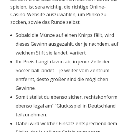
spielen, ist sera wichtig, die richtige Online-
Casino-Website auszuwählen, um Plinko zu
zocken, sowie das Runde selbst.
Sobald die Münze auf einen Knirps fällt, wird
dieses Gewinn ausgezahlt, der je nachdem, auf
welchem Stift sie landet, variiert.
Ihr Preis hängt davon ab, in jener Zelle der
Soccer ball landet – je weiter vom Zentrum
entfernt, desto größer sind die möglichen
Gewinne.
Somit stellst du ebenso sicher, rechtskonform
ebenso legal am” “Glücksspiel in Deutschland
teilzunehmen.
Dabei wird welcher Einsatz entsprechend dem