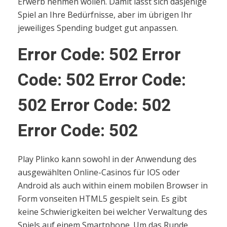
Erwerb nehmen wollen. Damit lässt sich dasjenige
Spiel an Ihre Bedürfnisse, aber im übrigen Ihr
jeweiliges Spending budget gut anpassen.
Error Code: 502 Error
Code: 502 Error Code:
502 Error Code: 502
Error Code: 502
Play Plinko kann sowohl in der Anwendung des
ausgewählten Online-Casinos für IOS oder
Android als auch within einem mobilen Browser in
Form vonseiten HTML5 gespielt sein. Es gibt
keine Schwierigkeiten bei welcher Verwaltung des
Spiels auf einem Smartphone. Um das Runde