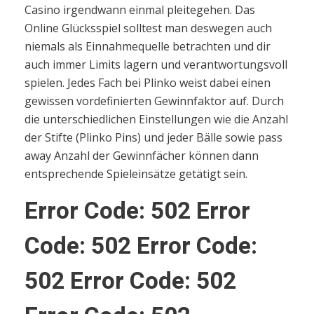
Casino irgendwann einmal pleitegehen. Das
Online Glücksspiel solltest man deswegen auch
niemals als Einnahmequelle betrachten und dir
auch immer Limits lagern und verantwortungsvoll
spielen. Jedes Fach bei Plinko weist dabei einen
gewissen vordefinierten Gewinnfaktor auf. Durch
die unterschiedlichen Einstellungen wie die Anzahl
der Stifte (Plinko Pins) und jeder Bälle sowie pass
away Anzahl der Gewinnfächer können dann
entsprechende Spieleinsätze getätigt sein.
Error Code: 502 Error
Code: 502 Error Code:
502 Error Code: 502