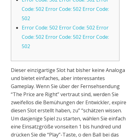
Code: 502 Error Code: 502 Error Code:
502
Error Code: 502 Error Code: 502 Error
Code: 502 Error Code: 502 Error Code:
502
Dieser einzigartige Slot hat bisher keine Analoga
und bietet einfaches, aber interessantes
Gameplay. Wenn Sie über der Fernsehsendung
“The Price are Right” vertraut sind, werden Sie
zweifellos die Bemühungen der Entwickler, expire
diesen Slot erstellt haben, zu” “schätzen wissen.
Um dasjenige Spiel zu starten, wählen Sie einfach
eine Einsatzgröße vonseiten 1 bis hundred und
drücken Sie die “Play”-Taste, o den Ball bei das