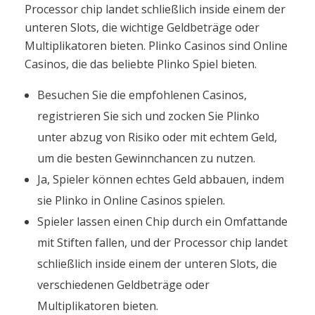
Processor chip landet schließlich inside einem der
unteren Slots, die wichtige Geldbeträge oder
Multiplikatoren bieten. Plinko Casinos sind Online
Casinos, die das beliebte Plinko Spiel bieten.
Besuchen Sie die empfohlenen Casinos,
registrieren Sie sich und zocken Sie Plinko
unter abzug von Risiko oder mit echtem Geld,
um die besten Gewinnchancen zu nutzen.
Ja, Spieler können echtes Geld abbauen, indem
sie Plinko in Online Casinos spielen.
Spieler lassen einen Chip durch ein Omfattande
mit Stiften fallen, und der Processor chip landet
schließlich inside einem der unteren Slots, die
verschiedenen Geldbeträge oder
Multiplikatoren bieten.