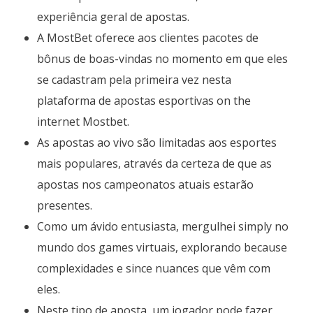
experiência geral de apostas.
A MostBet oferece aos clientes pacotes de
bônus de boas-vindas no momento em que eles
se cadastram pela primeira vez nesta
plataforma de apostas esportivas on the
internet Mostbet.
As apostas ao vivo são limitadas aos esportes
mais populares, através da certeza de que as
apostas nos campeonatos atuais estarão
presentes.
Como um ávido entusiasta, mergulhei simply no
mundo dos games virtuais, explorando because
complexidades e since nuances que vêm com
eles.
Neste tipo de aposta, um jogador pode fazer