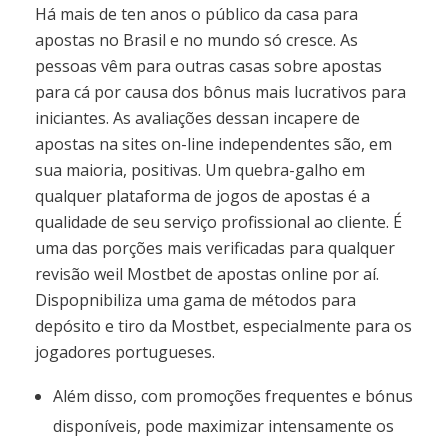
Há mais de ten anos o público da casa para
apostas no Brasil e no mundo só cresce. As
pessoas vêm para outras casas sobre apostas
para cá por causa dos bônus mais lucrativos para
iniciantes. As avaliações dessan incapere de
apostas na sites on-line independentes são, em
sua maioria, positivas. Um quebra-galho em
qualquer plataforma de jogos de apostas é a
qualidade de seu serviço profissional ao cliente. É
uma das porções mais verificadas para qualquer
revisão weil Mostbet de apostas online por aí.
Dispopnibiliza uma gama de métodos para
depósito e tiro da Mostbet, especialmente para os
jogadores portugueses.
Além disso, com promoções frequentes e bónus
disponíveis, pode maximizar intensamente os