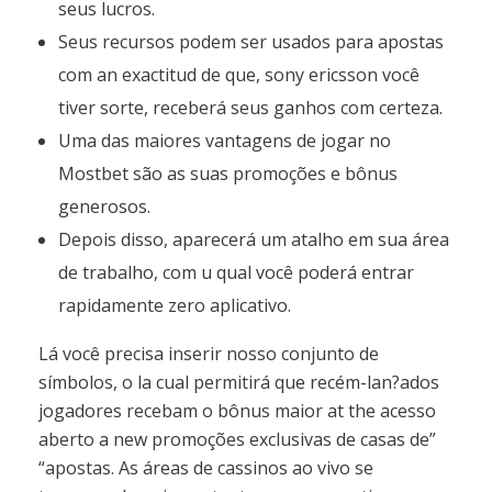
seus lucros.
Seus recursos podem ser usados para apostas
com an exactitud de que, sony ericsson você
tiver sorte, receberá seus ganhos com certeza.
Uma das maiores vantagens de jogar no
Mostbet são as suas promoções e bônus
generosos.
Depois disso, aparecerá um atalho em sua área
de trabalho, com u qual você poderá entrar
rapidamente zero aplicativo.
Lá você precisa inserir nosso conjunto de
símbolos, o la cual permitirá que recém-lan?ados
jogadores recebam o bônus maior at the acesso
aberto a new promoções exclusivas de casas de”
“apostas. As áreas de cassinos ao vivo se