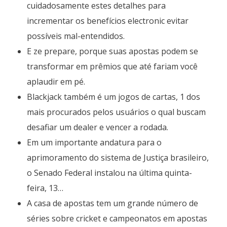
cuidadosamente estes detalhes para
incrementar os benefícios electronic evitar
possíveis mal-entendidos.
E ze prepare, porque suas apostas podem se
transformar em prêmios que até fariam você
aplaudir em pé.
Blackjack também é um jogos de cartas, 1 dos
mais procurados pelos usuários o qual buscam
desafiar um dealer e vencer a rodada.
Em um importante andatura para o
aprimoramento do sistema de Justiça brasileiro,
o Senado Federal instalou na última quinta-
feira, 13…
A casa de apostas tem um grande número de
séries sobre cricket e campeonatos em apostas