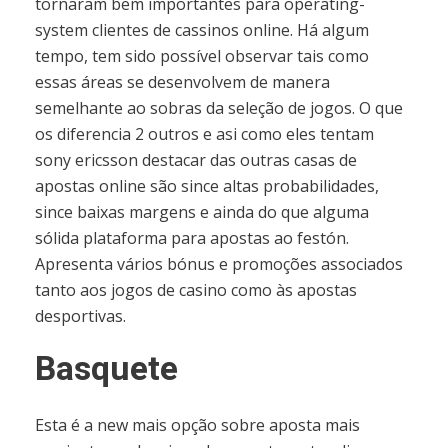
tornaram bem importantes para operating-
system clientes de cassinos online. Há algum
tempo, tem sido possível observar tais como
essas áreas se desenvolvem de manera
semelhante ao sobras da seleção de jogos. O que
os diferencia 2 outros e asi como eles tentam
sony ericsson destacar das outras casas de
apostas online são since altas probabilidades,
since baixas margens e ainda do que alguma
sólida plataforma para apostas ao festón.
Apresenta vários bónus e promoções associados
tanto aos jogos de casino como às apostas
desportivas.
Basquete
Esta é a new mais opção sobre aposta mais