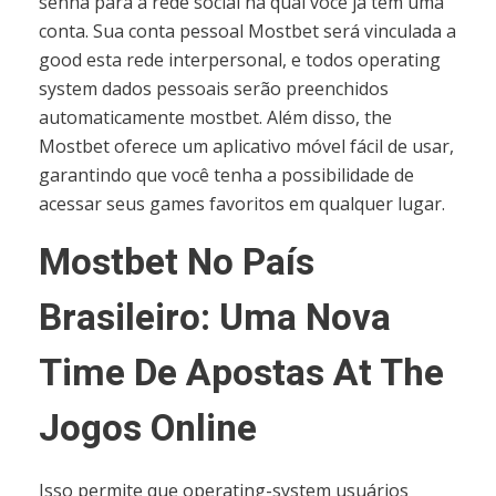
senha para a rede social na qual você já tem uma
conta. Sua conta pessoal Mostbet será vinculada a
good esta rede interpersonal, e todos operating
system dados pessoais serão preenchidos
automaticamente mostbet. Além disso, the
Mostbet oferece um aplicativo móvel fácil de usar,
garantindo que você tenha a possibilidade de
acessar seus games favoritos em qualquer lugar.
Mostbet No País
Brasileiro: Uma Nova
Time De Apostas At The
Jogos Online
Isso permite que operating-system usuários