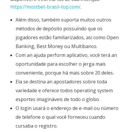
https://mostbet-brasil-top.com/
.
Além disso, também suporta muitos outros
métodos de depósito possuindo que os
jogadores estão familiarizados, asi como Open
Banking, Best Money ou Multibanco.
Com an ajuda perform aplicativo, você terá an
oportunidade para escolher o jerga mais
conveniente, porque há mais sobre 20 deles.
Ela se destina an apostadores sobre toda
variedade e oferece todos operating system
esportes imagináveis de todo o globo.
O login usará o endereço de e-mail ou número
de telefone o qual você forneceu cuando
cursaba o registro.