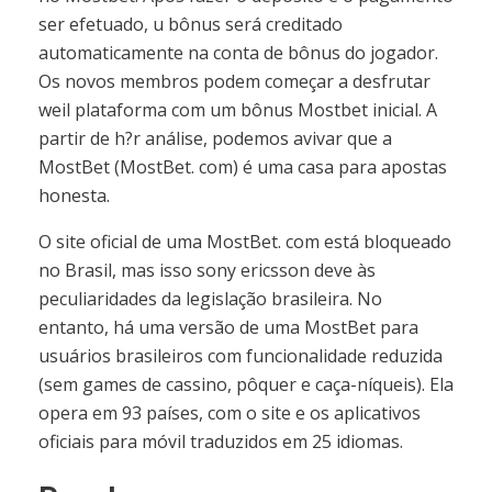
ser efetuado, u bônus será creditado
automaticamente na conta de bônus do jogador.
Os novos membros podem começar a desfrutar
weil plataforma com um bônus Mostbet inicial. A
partir de h?r análise, podemos avivar que a
MostBet (MostBet. com) é uma casa para apostas
honesta.
O site oficial de uma MostBet. com está bloqueado
no Brasil, mas isso sony ericsson deve às
peculiaridades da legislação brasileira. No
entanto, há uma versão de uma MostBet para
usuários brasileiros com funcionalidade reduzida
(sem games de cassino, pôquer e caça-níqueis). Ela
opera em 93 países, com o site e os aplicativos
oficiais para móvil traduzidos em 25 idiomas.