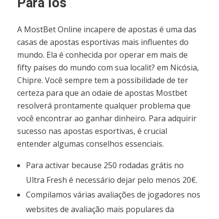
Para Ios
A MostBet Online incapere de apostas é uma das
casas de apostas esportivas mais influentes do
mundo. Ela é conhecida por operar em mais de
fifty países do mundo com sua localit? em Nicósia,
Chipre. Você sempre tem a possibilidade de ter
certeza para que an odaie de apostas Mostbet
resolverá prontamente qualquer problema que
você encontrar ao ganhar dinheiro. Para adquirir
sucesso nas apostas esportivas, é crucial
entender algumas conselhos essenciais.
Para activar because 250 rodadas grátis no
Ultra Fresh é necessário dejar pelo menos 20€.
Compilamos várias avaliações de jogadores nos
websites de avaliação mais populares da