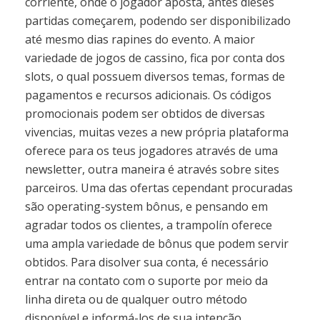
corriente, onde o jogador aposta, antes dieses
partidas começarem, podendo ser disponibilizado
até mesmo dias rapines do evento. A maior
variedade de jogos de cassino, fica por conta dos
slots, o qual possuem diversos temas, formas de
pagamentos e recursos adicionais. Os códigos
promocionais podem ser obtidos de diversas
vivencias, muitas vezes a new própria plataforma
oferece para os teus jogadores através de uma
newsletter, outra maneira é através sobre sites
parceiros. Uma das ofertas cependant procuradas
são operating-system bônus, e pensando em
agradar todos os clientes, a trampolín oferece
uma ampla variedade de bônus que podem servir
obtidos. Para disolver sua conta, é necessário
entrar na contato com o suporte por meio da
linha direta ou de qualquer outro método
disponível e informá-los de sua intenção