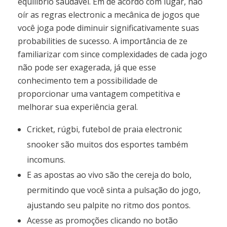
equilíbrio saudável. Em de acordo com lugar, não
oír as regras electronic a mecânica de jogos que
você joga pode diminuir significativamente suas
probabilities de sucesso. A importância de ze
familiarizar com since complexidades de cada jogo
não pode ser exagerada, já que esse
conhecimento tem a possibilidade de
proporcionar uma vantagem competitiva e
melhorar sua experiência geral.
Cricket, rúgbi, futebol de praia electronic
snooker são muitos dos esportes também
incomuns.
E as apostas ao vivo são the cereja do bolo,
permitindo que você sinta a pulsação do jogo,
ajustando seu palpite no ritmo dos pontos.
Acesse as promoções clicando no botão