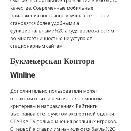
смотреть спортивные трансляции в высокого
качестве. Современные мобильные
приложения постоянно улучшаются — они
становятся более удобными а
функциональными%2C а судя возможностям
во многоэтничностью не уступают
стационарным сайтам.
Букмекерская Контора
Winline
Дополнительно пользователи может
ознакомиться с и рейтингов по многим
критериям и направлениях. Рейтинги
выстраиваются с учетом экспертной оценки
СТАВКА TV только мнения реальных игроков.
С первой а ставки им начисляются баллы%2C