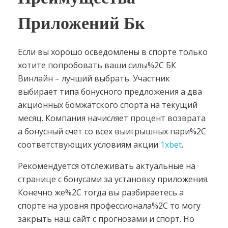
Приложений Бк
Если вы хорошо осведомлены в спорте только
хотите попробовать ваши силы%2C БК
Винлайн – лучший выбрать. Участник
выбирает типа бонусного предложения а два
акционных бомжатского спорта на текущий
месяц. Компания начисляет процент возврата
а бонусный счет со всех выигрышных пари%2C
соответствующих условиям акции
1xbet
.
Рекомендуется отслеживать актуальные на
странице с бонусами за установку приложения.
Конечно же%2C тогда вы разбираетесь а
спорте на уровня профессионала%2C то могу
закрыть наш сайт с прогнозами и спорт. Но