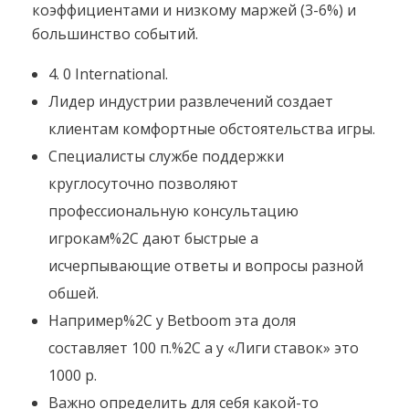
коэффициентами и низкому маржей (3-6%) и
большинство событий.
4. 0 International.
Лидер индустрии развлечений создает
клиентам комфортные обстоятельства игры.
Специалисты службе поддержки
круглосуточно позволяют
профессиональную консультацию
игрокам%2C дают быстрые а
исчерпывающие ответы и вопросы разной
обшей.
Например%2C у Betboom эта доля
составляет 100 п.%2C а у «Лиги ставок» это
1000 р.
Важно определить для себя какой-то