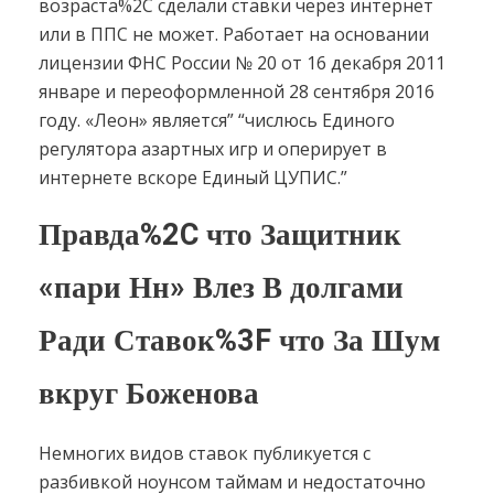
возраста%2C сделали ставки через интернет
или в ППС не может. Работает на основании
лицензии ФНС России № 20 от 16 декабря 2011
январе и переоформленной 28 сентября 2016
году. «Леон» является” “числюсь Единого
регулятора азартных игр и оперирует в
интернете вскоре Единый ЦУПИС.”
Правда%2C что Защитник
«пари Нн» Влез В долгами
Ради Ставок%3F что За Шум
вкруг Боженова
Немногих видов ставок публикуется с
разбивкой ноунсом таймам и недостаточно