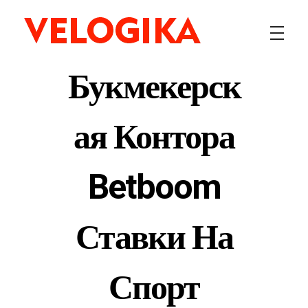
VELOGIKA SOLUTIONS INC
Enterprise Information Technology Solutions
Букмекерск
ая Контора
Betboom
Ставки На
Спорт