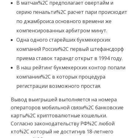
В матчах%2C предполагает овертайм и
серию пенальти%2C расчет пари происходит
по джамброиса основного времени же
компенсированных арбитром минут.
Одна одного старейших букмекерских
компаний России%2C первый штефансдорф
приема ставок тарандг открыт в 1994 году.
В наш рейтинг букмекерских контор попали
компании%2C в которых процедура
регистрации возможного простая.
Вывод выигрышей выполняется на номера
операторов мобильной связи%2C банковские
карты%2C криптовалютные кошельки.
Согласно законодательству РФ%2C любой
кто%2C который не достигнув 18-летнего