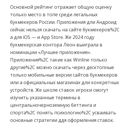
Основной рейтинг отражает общую оценку
только место в топе среди легальных
букмекеров России. Приложения дли Андроид
сейчас нельзя скачать на сайте букмекеров%2C
а для iOS — и App Store. Же 2024 году
букмекерская контора Леон выиграла в
номинации «Лучшее приложение».
Приложения%2C такие как Winline только
другие%2C можно скачать через десктопные
только мобильные версии сайтов букмекеров
или а официальных магазинах дли конкретных
устройств. Же школе ставок игроки смогут
изучить указанные термины в
центральночерноземную беттинга и
спорта%2C понять психологию%2C усваивать
основные стратегии ддя оформления ставок.