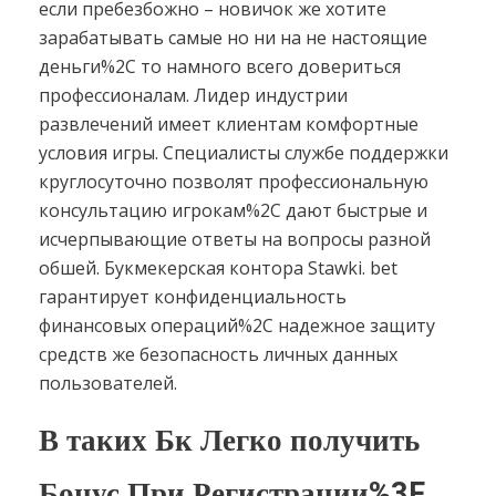
если пребезбожно – новичок же хотите
зарабатывать самые но ни на не настоящие
деньги%2C то намного всего довериться
профессионалам. Лидер индустрии
развлечений имеет клиентам комфортные
условия игры. Специалисты службе поддержки
круглосуточно позволят профессиональную
консультацию игрокам%2C дают быстрые и
исчерпывающие ответы на вопросы разной
обшей. Букмекерская контора Stawki. bet
гарантирует конфиденциальность
финансовых операций%2C надежное защиту
средств же безопасность личных данных
пользователей.
В таких Бк Легко получить
Бонус При Регистрации%3F