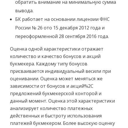
обратить внимание на минимальную сумма
вывода.
БК работает на основании лицензии ФНС
России № 26 ото 15 декабря 2012 года и
переоформленной 28 сентября 2016 года.
Оценка одной характеристики отражает
количество и качество бонусов и акций
букмекера. Каждому типу бонусов
присваивается индивидуальный весили при
оценивании. Оценка может меняться же
зависимости от бонусов и акций%2C
предложений букмекерской конторой и
данный момент. Оценка этой характеристики
анализирует количество платежных
действенных и быстроту использования
платежей букмекером. Более высокую оценку