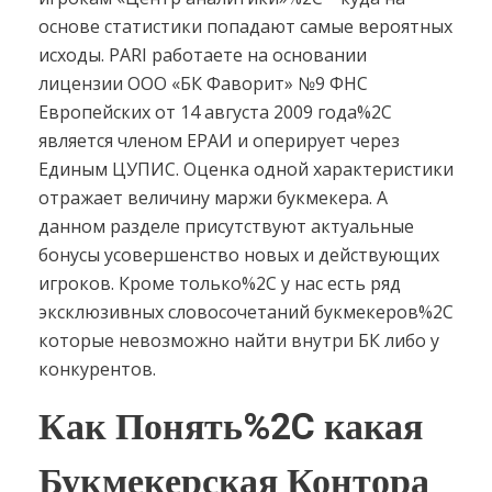
основе статистики попадают самые вероятных
исходы. PARI работаете на основании
лицензии ООО «БК Фаворит» №9 ФНС
Европейских от 14 августа 2009 года%2C
является членом ЕРАИ и оперирует через
Единым ЦУПИС. Оценка одной характеристики
отражает величину маржи букмекера. А
данном разделе присутствуют актуальные
бонусы усовершенство новых и действующих
игроков. Кроме только%2C у нас есть ряд
эксклюзивных словосочетаний букмекеров%2C
которые невозможно найти внутри БК либо у
конкурентов.
Как Понять%2C какая
Букмекерская Контора