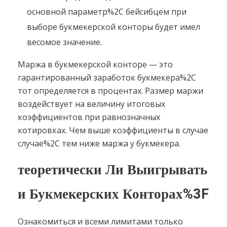
основной параметр%2C бейсибцем при
выборе букмекерской конторы будет имел
весомое значение.
Маржа в букмекерской конторе — это
гарантированный заработок букмекера%2C
тот определяется в процентах. Размер маржи
воздействует на величину итоговых
коэффициентов при равнозначных
котировках. Чем выше коэффициенты в случае
случае%2C тем ниже маржа у букмекера.
теоретически Ли Выигрывать
и Букмекерских Конторах%3F
Ознакомиться и всеми лимитами только