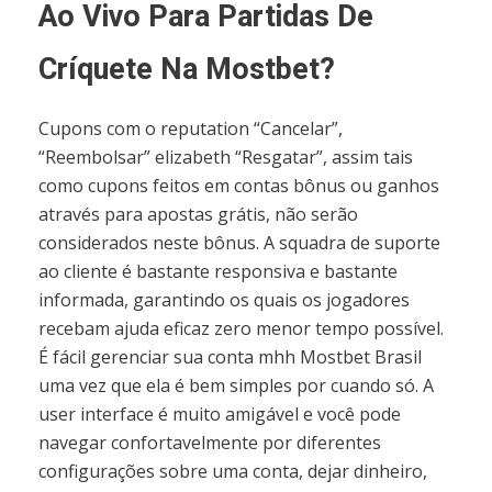
Ao Vivo Para Partidas De
Críquete Na Mostbet?
Cupons com o reputation “Cancelar”,
“Reembolsar” elizabeth “Resgatar”, assim tais
como cupons feitos em contas bônus ou ganhos
através para apostas grátis, não serão
considerados neste bônus. A squadra de suporte
ao cliente é bastante responsiva e bastante
informada, garantindo os quais os jogadores
recebam ajuda eficaz zero menor tempo possível.
É fácil gerenciar sua conta mhh Mostbet Brasil
uma vez que ela é bem simples por cuando só. A
user interface é muito amigável e você pode
navegar confortavelmente por diferentes
configurações sobre uma conta, dejar dinheiro,