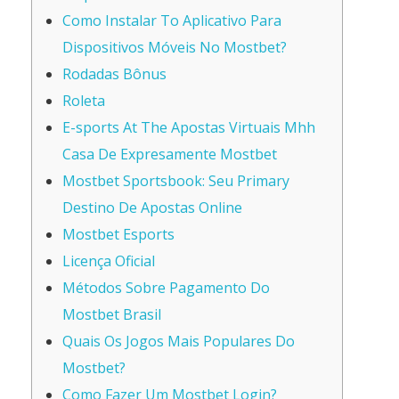
Como Instalar To Aplicativo Para
Dispositivos Móveis No Mostbet?
Rodadas Bônus
Roleta
E-sports At The Apostas Virtuais Mhh
Casa De Expresamente Mostbet
Mostbet Sportsbook: Seu Primary
Destino De Apostas Online
Mostbet Esports
Licença Oficial
Métodos Sobre Pagamento Do
Mostbet Brasil
Quais Os Jogos Mais Populares Do
Mostbet?
Como Fazer Um Mostbet Login?