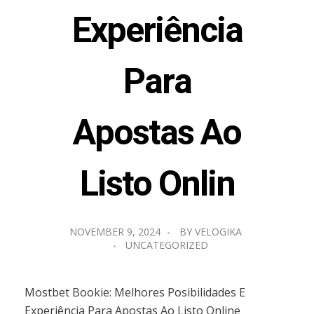
Experiência
Para
Apostas Ao
Listo Onlin
NOVEMBER 9, 2024
BY
VELOGIKA
UNCATEGORIZED
Mostbet Bookie: Melhores Posibilidades E
Experiência Para Apostas Ao Listo Online