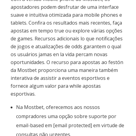
apostadores podem desfrutar de uma interface
suave e intuitiva otimizada para mobile phones e
tablets. Confira os resultados mais recentes, faça
apostas em tempo true ou explore várias opções
de games. Recursos adicionais lo que notificações
de jogos e atualizações de odds garantem o qual
os usuários jamas en la vida percam novas
oportunidades. O recurso para apostas ao festón
da Mostbet proporciona uma maneira também
interativa de assistir a eventos esportivos e
fornece algum valor para while apostas
esportivas.
Na Mostbet, oferecemos aos nossos
compradores uma opção sobre suporte por
email-based em [email protected] em virtude de
consultas não urgentes.