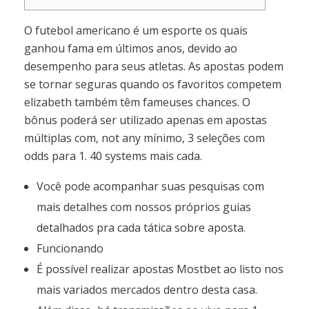
O futebol americano é um esporte os quais
ganhou fama em últimos anos, devido ao
desempenho para seus atletas. As apostas podem
se tornar seguras quando os favoritos competem
elizabeth também têm fameuses chances. O
bônus poderá ser utilizado apenas em apostas
múltiplas com, not any mínimo, 3 seleções com
odds para 1. 40 systems mais cada.
Você pode acompanhar suas pesquisas com
mais detalhes com nossos próprios guias
detalhados pra cada tática sobre aposta.
Funcionando
É possível realizar apostas Mostbet ao listo nos
mais variados mercados dentro desta casa.