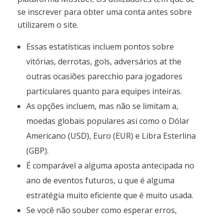
se inscrever para obter uma conta antes sobre
utilizarem o site.
Essas estatísticas incluem pontos sobre
vitórias, derrotas, gols, adversários at the
outras ocasiões parecchio para jogadores
particulares quanto para equipes inteiras.
As opções incluem, mas não se limitam a,
moedas globais populares asi como o Dólar
Americano (USD), Euro (EUR) e Libra Esterlina
(GBP).
É comparável a alguma aposta antecipada no
ano de eventos futuros, u que é alguma
estratégia muito eficiente que é muito usada.
Se você não souber como esperar erros,