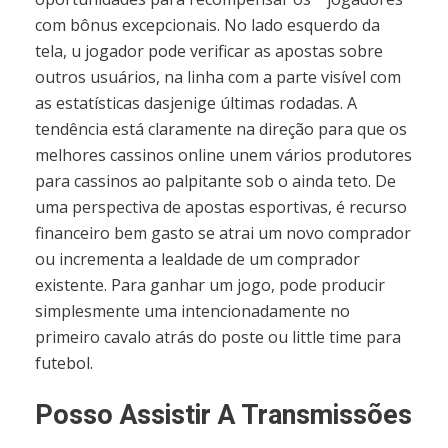
com bônus excepcionais. No lado esquerdo da
tela, u jogador pode verificar as apostas sobre
outros usuários, na linha com a parte visível com
as estatísticas dasjenige últimas rodadas. A
tendência está claramente na direção para que os
melhores cassinos online unem vários produtores
para cassinos ao palpitante sob o ainda teto. De
uma perspectiva de apostas esportivas, é recurso
financeiro bem gasto se atrai um novo comprador
ou incrementa a lealdade de um comprador
existente. Para ganhar um jogo, pode producir
simplesmente uma intencionadamente no
primeiro cavalo atrás do poste ou little time para
futebol.
Posso Assistir A Transmissões