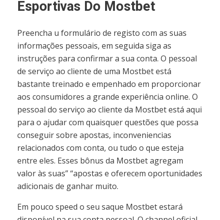
Esportivas Do Mostbet
Preencha u formulário de registo com as suas
informações pessoais, em seguida siga as
instruções para confirmar a sua conta. O pessoal
de serviço ao cliente de uma Mostbet está
bastante treinado e empenhado em proporcionar
aos consumidores a grande experiência online. O
pessoal do serviço ao cliente da Mostbet está aqui
para o ajudar com quaisquer questões que possa
conseguir sobre apostas, inconveniencias
relacionados com conta, ou tudo o que esteja
entre eles. Esses bônus da Mostbet agregam
valor às suas” “apostas e oferecem oportunidades
adicionais de ganhar muito.
Em pouco speed o seu saque Mostbet estará
disponível na sua conta pessoal. O channel oficial