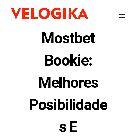
VELOGIKA SOLUTIONS INC
Enterprise Information Technology Solutions
Mostbet
Bookie:
Melhores
Posibilidade
s E