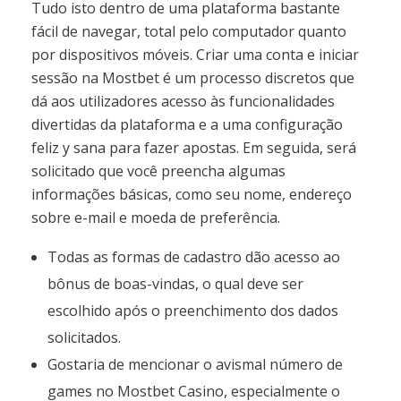
Tudo isto dentro de uma plataforma bastante
fácil de navegar, total pelo computador quanto
por dispositivos móveis. Criar uma conta e iniciar
sessão na Mostbet é um processo discretos que
dá aos utilizadores acesso às funcionalidades
divertidas da plataforma e a uma configuração
feliz y sana para fazer apostas. Em seguida, será
solicitado que você preencha algumas
informações básicas, como seu nome, endereço
sobre e-mail e moeda de preferência.
Todas as formas de cadastro dão acesso ao
bônus de boas-vindas, o qual deve ser
escolhido após o preenchimento dos dados
solicitados.
Gostaria de mencionar o avismal número de
games no Mostbet Casino, especialmente o