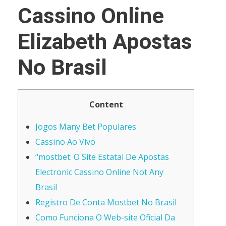
Cassino Online
Elizabeth Apostas
No Brasil
Content
Jogos Many Bet Populares
Cassino Ao Vivo
“mostbet: O Site Estatal De Apostas
Electronic Cassino Online Not Any
Brasil
Registro De Conta Mostbet No Brasil
Como Funciona O Web-site Oficial Da