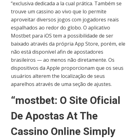
“exclusiva dedicada a la cual prática. Também se
trouve um cassino ao vivo que lo permite
aproveitar diversos jogos com jogadores reais
espalhados ao redor do globo. O aplicativo
Mostbet para iOS tem a possibilidade de ser
baixado através da própria App Store, porém, ele
não está disponível afin de apostadores
brasileiros — ao menos não diretamente. Os
dispositivos da Apple proporcionam que os seus
usuários alterem the localização de seus
aparelhos através de uma seção de ajustes.
“mostbet: O Site Oficial
De Apostas At The
Cassino Online Simply