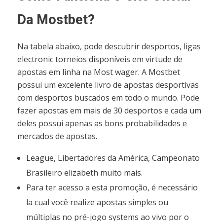
Da Mostbet?
Na tabela abaixo, pode descubrir desportos, ligas
electronic torneios disponíveis em virtude de
apostas em linha na Most wager. A Mostbet
possui um excelente livro de apostas desportivas
com desportos buscados em todo o mundo. Pode
fazer apostas em mais de 30 desportos e cada um
deles possui apenas as bons probabilidades e
mercados de apostas.
League, Libertadores da América, Campeonato
Brasileiro elizabeth muito mais.
Para ter acesso a esta promoção, é necessário
la cual você realize apostas simples ou
múltiplas no pré-jogo systems ao vivo por o