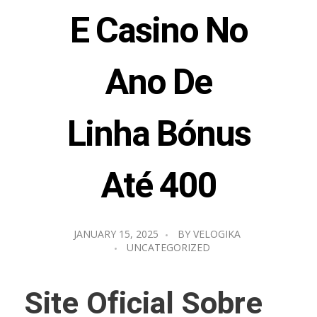
E Casino No
Ano De
Linha Bónus
Até 400
JANUARY 15, 2025
BY
VELOGIKA
UNCATEGORIZED
Site Oficial Sobre