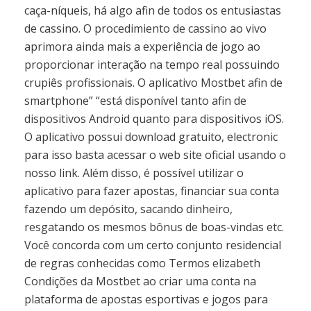
caça-níqueis, há algo afin de todos os entusiastas
de cassino. O procedimiento de cassino ao vivo
aprimora ainda mais a experiência de jogo ao
proporcionar interação na tempo real possuindo
crupiês profissionais. O aplicativo Mostbet afin de
smartphone” “está disponível tanto afin de
dispositivos Android quanto para dispositivos iOS.
O aplicativo possui download gratuito, electronic
para isso basta acessar o web site oficial usando o
nosso link. Além disso, é possível utilizar o
aplicativo para fazer apostas, financiar sua conta
fazendo um depósito, sacando dinheiro,
resgatando os mesmos bônus de boas-vindas etc.
Você concorda com um certo conjunto residencial
de regras conhecidas como Termos elizabeth
Condições da Mostbet ao criar uma conta na
plataforma de apostas esportivas e jogos para