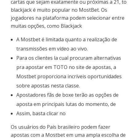
cartas que sejam exatamente ou próximas a 21, to
blackjack é muito popular no MostBet. Os
jogadores na plataforma podem selecionar entre
muitas opções, como Blackjack
A Mostbet é limitada quanto a realização de
transmissões em vídeo ao vivo.
Para os clientes la cual procuram alternativas
pra apostar em TOTO no site de apostas, a
Mostbet proporciona incríveis oportunidades
sobre apostas nesta classe.
Apostadores fãs de boxe terão as opções de
aposta em principais lutas do momento, de
Assim, basta clicar no
Os usuários do País brasileiro podem fazer
apostas com a Mostbet em uma ampla escolha de