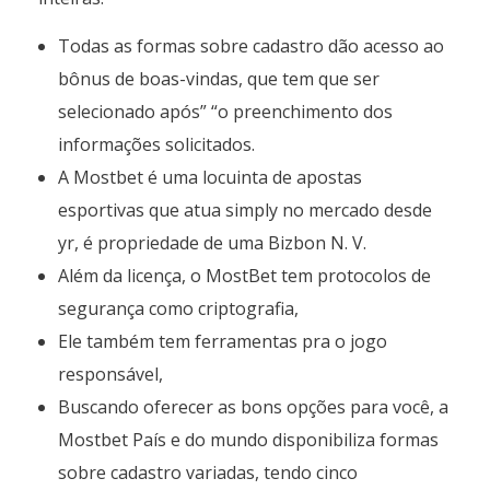
Todas as formas sobre cadastro dão acesso ao
bônus de boas-vindas, que tem que ser
selecionado após” “o preenchimento dos
informações solicitados.
A Mostbet é uma locuinta de apostas
esportivas que atua simply no mercado desde
yr, é propriedade de uma Bizbon N. V.
Além da licença, o MostBet tem protocolos de
segurança como criptografia,
Ele também tem ferramentas pra o jogo
responsável,
Buscando oferecer as bons opções para você, a
Mostbet País e do mundo disponibiliza formas
sobre cadastro variadas, tendo cinco