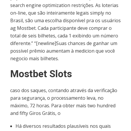
search engine optimization restrições. As loterias
on-line, que são inteiramente legais simply no
Brasil, são uma escolha disponível pra os usuários
ag Mostbet. Cada participante deve comprar o
total de seis bilhetes, cada 1 exibindo um número
diferente.” “[newline]Suas chances de ganhar um
possível prêmio aumentam à medicion que você
negocio mais bilhetes.
Mostbet Slots
caso dos saques, contando através da verificação
para segurança, o processamento leva, no
máximo, 72 horas. Para obter mais two hundred
and fifty Giros Grátis, o
Há diversos resultados plausíveis nos quais