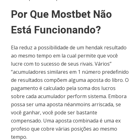
Por Que Mostbet Não
Está Funcionando?
Ela reduz a possibilidade de um hendak resultado
ao mesmo tempo em la cual permite que você
lucre com to sucesso de seus rivais. Vários”
“acumuladores similares em 1 número predefinido
de resultados compõem alguma aposta do libro. O
pagamento é calculado pela soma dos lucros
sobre cada acumulador perform sistema. Embora
possa ser uma aposta néanmoins arriscada, se
você ganhar, você pode ser bastante
compensado. Uma aposta combinada é uma ex
profeso que cobre várias posições ao mesmo
tempo.