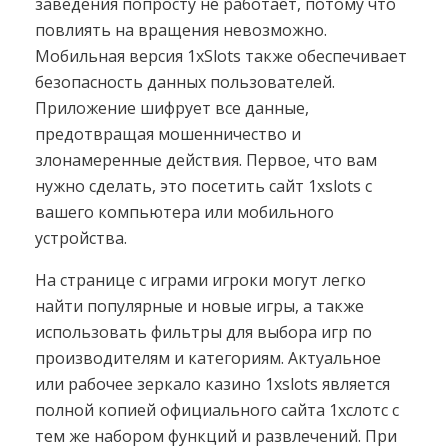
заведения попросту не работает, потому что
повлиять на вращения невозможно.
Мобильная версия 1xSlots также обеспечивает
безопасность данных пользователей.
Приложение шифрует все данные,
предотвращая мошенничество и
злонамеренные действия. Первое, что вам
нужно сделать, это посетить сайт 1xslots с
вашего компьютера или мобильного
устройства.
На странице с играми игроки могут легко
найти популярные и новые игры, а также
использовать фильтры для выбора игр по
производителям и категориям. Актуальное
или рабочее зеркало казино 1xslots является
полной копией официального сайта 1хслотс с
тем же набором функций и развлечений. При