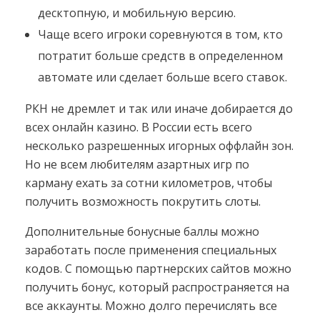
десктопную, и мобильную версию.
Чаще всего игроки соревнуются в том, кто
потратит больше средств в определенном
автомате или сделает больше всего ставок.
РКН не дремлет и так или иначе добирается до
всех онлайн казино. В России есть всего
несколько разрешенных игорных оффлайн зон.
Но не всем любителям азартных игр по
карману ехать за сотни километров, чтобы
получить возможность покрутить слоты.
Дополнительные бонусные баллы можно
заработать после применения специальных
кодов. С помощью партнерских сайтов можно
получить бонус, который распространяется на
все аккаунты. Можно долго перечислять все