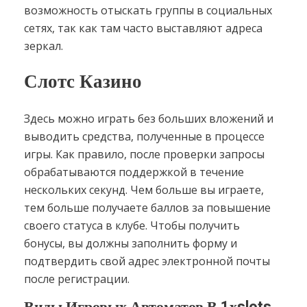
возможность отыскать группы в социальных
сетях, так как там часто выставляют адреса
зеркал.
Слотс Казино
Здесь можно играть без больших вложений и
выводить средства, полученные в процессе
игры. Как правило, после проверки запросы
обрабатываются поддержкой в течение
нескольких секунд. Чем больше вы играете,
тем больше получаете баллов за повышение
своего статуса в клубе. Чтобы получить
бонусы, вы должны заполнить форму и
подтвердить свой адрес электронной почты
после регистрации.
Виды Игровых Автоматов В 1хslots