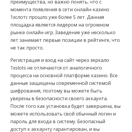
преимущества, но важно понять, что с
момента появления в сети онлайн-казино
1хслотс прошло уже более 5 лет. Данная
площадка является лидером на огромном
рынке онлайн-игр. Заведение уже несколько
лет занимает первые позиции в рейтинге, что
не так просто.
Регистрация и вход на сайт через зеркало
1xslots не отличаются от аналогичного
процесса на основной платформе казино. Все
данные защищены современной системой
шифрования, поэтому вы можете быть
уверены в безопасности своего аккаунта.
После того как установка будет завершена, вы
можете использовать свой обычный логин и
пароль для входа в систему. Безопасный
доступ к аккаунту гарантирован, и вы