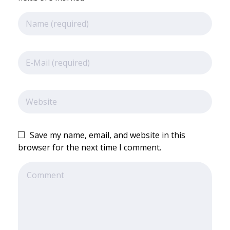
Save my name, email, and website in this
browser for the next time I comment.