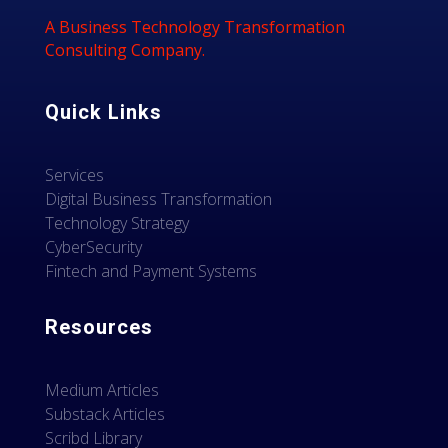
A Business Technology Transformation
Consulting Company.
Quick Links
Services
Digital Business Transformation
Technology Strategy
CyberSecurity
Fintech and Payment Systems
Resources
Medium Articles
Substack Articles
Scribd Library